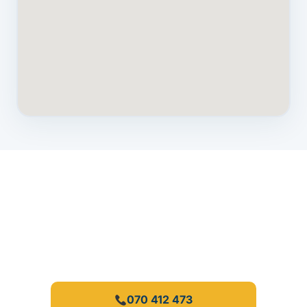
Potrebujete nujno pomoč?
Interventni servis za okvare pogonov in zapornic.
Pokličite ali pišite takoj.
070 412 473