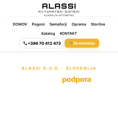
ALASSI
AVTOMATSKI SISTEMI
KLINIKA ZA AVTOMATIKO
DOMOV
Pogoni
Semaforji
Oprema
Storitve
Katalog
KONTAKT
+386 70 412 473
Za monterje
ALASSI D.O.O. · SLOVENIJA
Kontakt &
podpora
Servis pogonov za vrata, zapornic in semaforjev po
vsej Sloveniji. Brezplačno svetovanje — pokličite ali
pišite takoj.