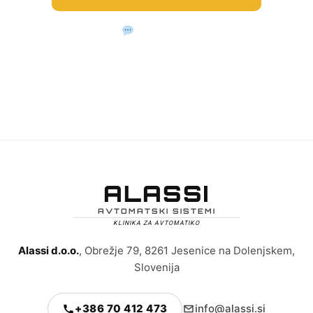
WhatsApp
Dosegljivi na Viberju in WhatsAppu · info@alassi.si ·
Obrežje 79, Jesenice na Dolenjskem
ALASSI
AVTOMATSKI SISTEMI
KLINIKA ZA AVTOMATIKO
Alassi d.o.o.
, Obrežje 79, 8261 Jesenice na Dolenjskem,
Slovenija
+386 70 412 473
info@alassi.si