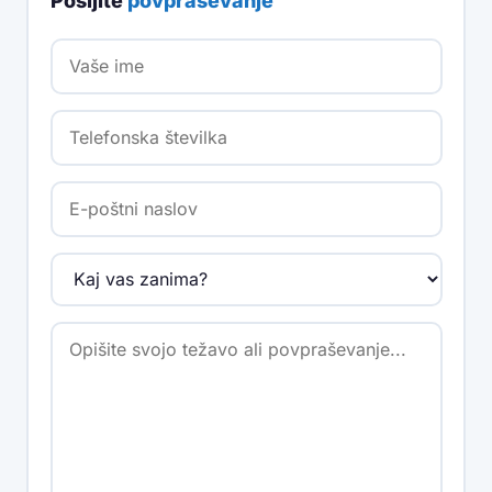
Pošljite
povpraševanje